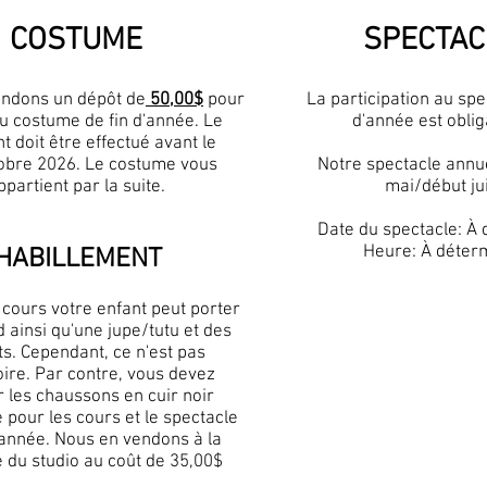
COSTUME
SPECTAC
ndons un dépôt de
50,00$
pour
La participation au spe
du costume de fin d'année. Le
d'année est oblig
 doit être effectué avant le
obre 2026. Le costume vous
Notre spectacle annuel
ppartient par la suite.
mai/début jui
Date du spectacle: À
Heure: À déter
HABILLEMENT
 cours votre enfant peut porter
d ainsi qu'une jupe/tutu et des
ts. Cependant, ce n'est pas
oire. Par contre, vous devez
 les chaussons en cuir noir
e pour les cours et le spectacle
'année. Nous en vendons à la
 du studio au coût de 35,00$