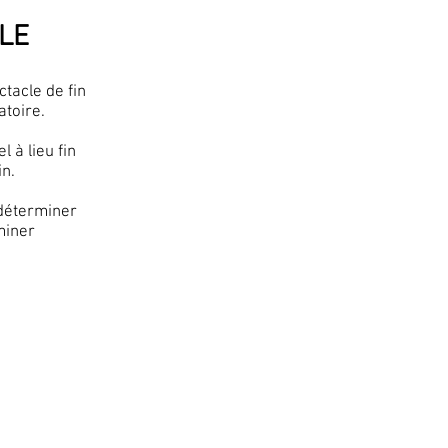
LE
ctacle de fin
atoire.
 à lieu fin
n.
 déterminer
miner