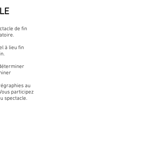
LE
ctacle de fin
atoire.
 à lieu fin
n.
 déterminer
miner
régraphies au
Vous participez
du spectacle.