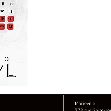
Marieville
773 rue Saint-J