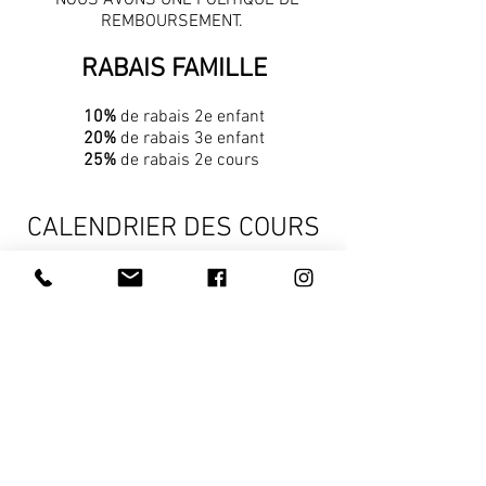
*NOUS AVONS UNE POLITIQUE DE
REMBOURSEMENT.
RABAIS FAMILLE
10%
de rabais 2e enfant
20%
de rabais 3e enfant
25%
de rabais 2e cours
CALENDRIER DES COURS
DÉBUT DES COURS 12 SEPTEMBRE 2026.
DATE LIMITE POUR DÉPÔT COSTUME 1ER OCTOBRE
2026
OUI, IL Y A DES COURS A L'HALLOWEEN (LE MATIN) ET
DIMANCHE 1ER NOVEMBRE.
CONGÉ FIN DE SEMAINE DU 7-8 NOVEMBRE, NOUS
SERONS EN CONVENTION À OTTAWA.
FIN DES COURS 18 DÉCEMBRE 2026
DATE REPRISE DES COURS EN JANVIER À VENIR...