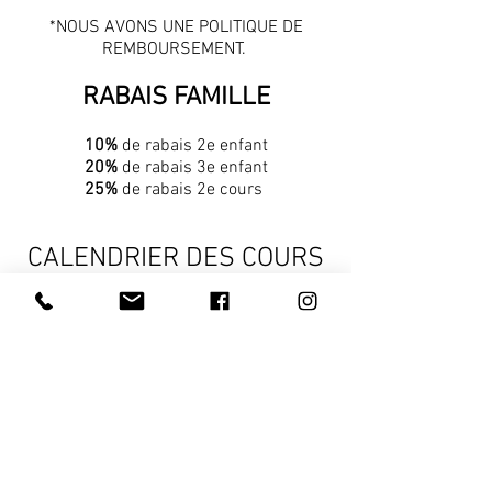
*NOUS AVONS UNE POLITIQUE DE
REMBOURSEMENT.
RABAIS FAMILLE
10%
de rabais 2e enfant
20%
de rabais 3e enfant
25%
de rabais 2e cours
CALENDRIER DES COURS
DÉBUT DES COURS 12 SEPTEMBRE 2026.
DATE LIMITE POUR DÉPÔT COSTUME 1ER OCTOBRE
2026
OUI, IL Y A DES COURS A L'HALLOWEEN (LE MATIN) ET
DIMANCHE 1ER NOVEMBRE.
CONGÉ FIN DE SEMAINE DU 7-8 NOVEMBRE, NOUS
SERONS EN CONVENTION À OTTAWA.
FIN DES COURS 18 DÉCEMBRE 2026
DATE REPRISE DES COURS EN JANVIER À VENIR...